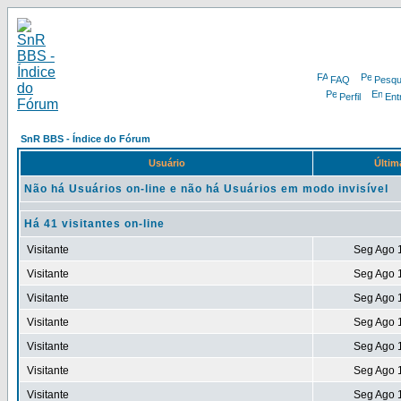
FAQ
Pesqu
Perfil
Ent
SnR BBS - Índice do Fórum
Usuário
Últim
Não há Usuários on-line e não há Usuários em modo invisível
Há 41 visitantes on-line
Visitante
Seg Ago 
Visitante
Seg Ago 
Visitante
Seg Ago 
Visitante
Seg Ago 
Visitante
Seg Ago 
Visitante
Seg Ago 
Visitante
Seg Ago 