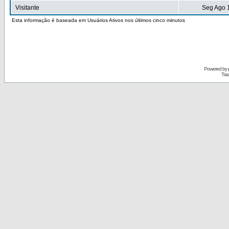
Visitante
Seg Ago 
Esta informação é baseada em Usuários Ativos nos últimos cinco minutos
Powered by
Tra